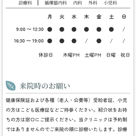
診療科
循環器内科
内科
外科
小児科
月
火
水
木
金
土
日
9:00 〜 12:30
●
●
●
●
●
●
/
16:30 〜 19:00
●
●
●
/
●
/
/
休診日 木曜PM 土曜PM 日曜 祝日
来院時のお願い
健康保険証および各種（老人・公費等）受給者証、小児
の方はこども医療証などご持参ください。紹介状をお持
ちの方は窓口にご提示ください。当クリニックは予約制
ではありませんのでご来院の順に診察いたします。診療