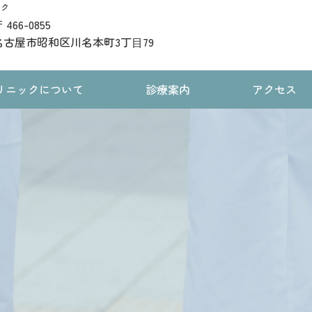
ック
 466-0855
名古屋市昭和区川名本町3丁⽬79
リニックについて
診療案内
アクセス