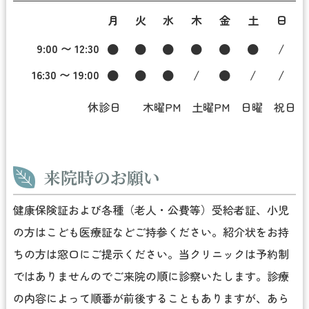
月
火
水
木
金
土
日
9:00 〜 12:30
●
●
●
●
●
●
/
16:30 〜 19:00
●
●
●
/
●
/
/
休診日 木曜PM 土曜PM 日曜 祝日
来院時のお願い
健康保険証および各種（老人・公費等）受給者証、小児
の方はこども医療証などご持参ください。紹介状をお持
ちの方は窓口にご提示ください。当クリニックは予約制
ではありませんのでご来院の順に診察いたします。診療
の内容によって順番が前後することもありますが、あら